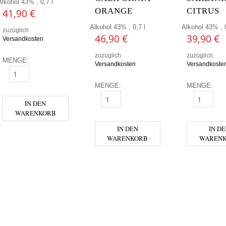
Alkohol 43% , 0,7 l
ORANGE
CITRUS
41,90
€
Alkohol 43% , 0,7 l
Alkohol 43% , 0
zuzüglich
46,90
€
39,90
€
Versandkosten
zuzüglich
zuzüglich
MENGE:
Versandkosten
Versandkoste
GUNPOWDER MENGE
MENGE:
MENGE:
GUNPOWDER - CALIFORNIA ORANGE M
GUNPOWDER
IN DEN
WARENKORB
IN DEN
IN D
WARENKORB
WAREN