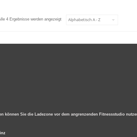
Alle 4 Ergebnisse werden angezeigt
en können Sie die Ladezone vor dem angrenzenden Fitnessstudio nutz
inz