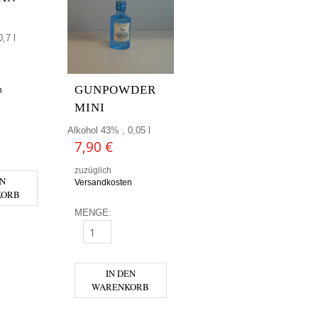
,7 l
GUNPOWDER
n
MINI
Alkohol 43% , 0,05 l
ENGE
 - SARDINIAN CITRUS MENGE
7,90
€
zuzüglich
EN
Versandkosten
KORB
MENGE:
GUNPOWDER MINI MENGE
IN DEN
WARENKORB