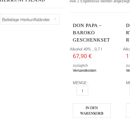
Alle 2 Ergebnisse werden angezeigt
DON PAPA –
D
BAROKO
R
GESCHENKSET
R
Alkohol 40% , 0,7 l
Alko
67,90
€
1
zuzüglich
zu
Versandkosten
Ve
MENGE:
M
DON PAPA - BAROKO GESCH
D
IN DEN
WARENKORB