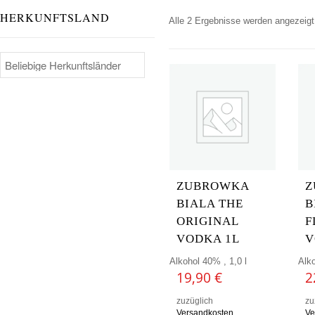
HERKUNFTSLAND
Alle 2 Ergebnisse werden angezeigt
ZUBROWKA
Z
BIALA THE
B
ORIGINAL
F
VODKA 1L
V
Alkohol 40% , 1,0 l
Alko
19,90
€
2
zuzüglich
zu
Versandkosten
Ve