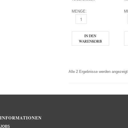
MENGE:
M
ZUBROWKA BIALA THE ORIGIN
Z
IN DEN
WARENKORB
Alle 2 Ergebnisse werden angezeigt
INFORMATIONEN
JOBS