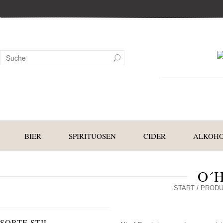
BIER
SPIRITUOSEN
CIDER
ALKOHO
O´
START
/ PRODU
SORTE STIL