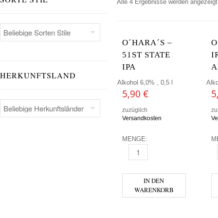
Alle 4 Ergebnisse werden angezeigt
O´HARA´S –
O
51ST STATE
I
IPA
A
HERKUNFTSLAND
Alkohol 6,0% , 0,5 l
Alko
5,90
€
5
zuzüglich
zu
Versandkosten
Ve
MENGE:
M
O´HARA´S - 51ST STATE IPA 
O
IN DEN
WARENKORB