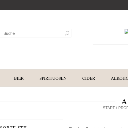
BIER
SPIRITUOSEN
CIDER
ALKOHO
A
START
/ PRO
SORTE STIL