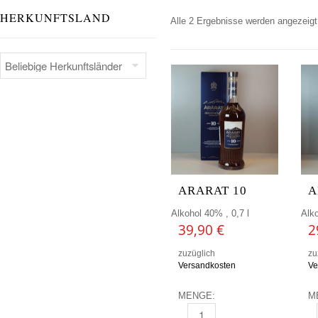
HERKUNFTSLAND
Alle 2 Ergebnisse werden angezeigt
ARARAT 10
A
Alkohol 40% , 0,7 l
Alko
39,90
€
2
zuzüglich
zu
Versandkosten
Ve
MENGE:
M
ARARAT 10 MENGE
A