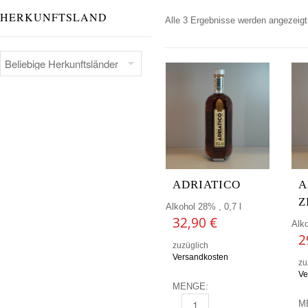
HERKUNFTSLAND
Alle 3 Ergebnisse werden angezeigt
ADRIATICO
A
Z
Alkohol 28% , 0,7 l
32,90
€
Alko
2
zuzüglich
Versandkosten
zu
Ve
MENGE:
M
ADRIATICO MENGE