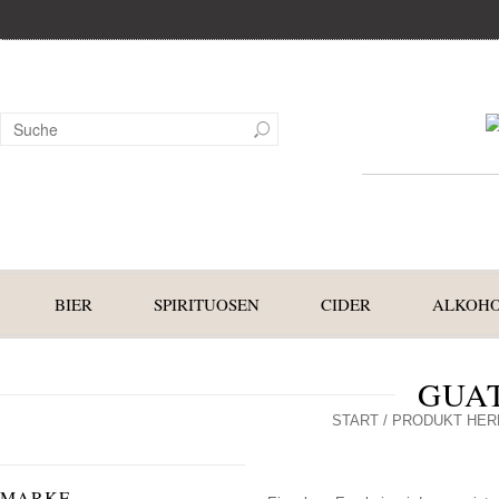
BIER
SPIRITUOSEN
CIDER
ALKOHO
GUA
START
/ PRODUKT HER
MARKE