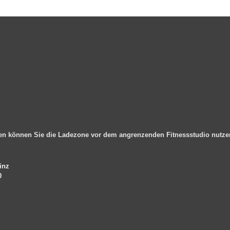
en können Sie die Ladezone vor dem angrenzenden Fitnessstudio nutz
inz
0