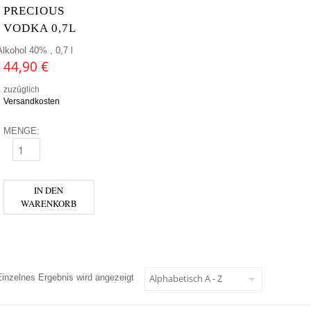
PRECIOUS
VODKA 0,7L
Alkohol 40% , 0,7 l
44,90
€
zuzüglich
Versandkosten
MENGE:
JEWELS LINES PRECIOUS VODKA 0,7L MENGE
IN DEN
WARENKORB
Einzelnes Ergebnis wird angezeigt