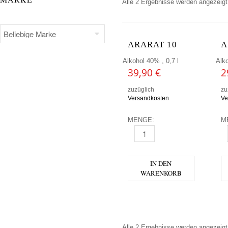
Alle 2 Ergebnisse werden angezeigt
ARARAT 10
A
Alkohol 40% , 0,7 l
Alko
39,90
€
2
zuzüglich
zu
Versandkosten
Ve
MENGE:
M
ARARAT 10 MENGE
A
IN DEN
WARENKORB
Alle 2 Ergebnisse werden angezeigt