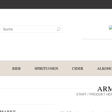
BIER
SPIRITUOSEN
CIDER
ALKOHO
AR
START
/ PRODUKT HE
MARKE