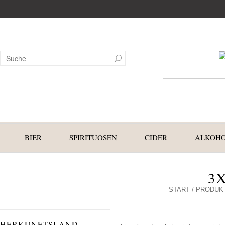
BIER
SPIRITUOSEN
CIDER
ALKOHO
3X
START
/ PRODUKT
HERKUNFTSLAND