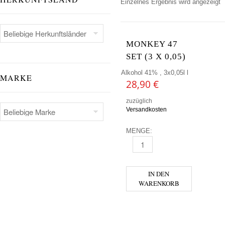
Einzelnes Ergebnis wird angezeigt
MONKEY 47
SET (3 X 0,05)
Alkohol 41% , 3x0,05l l
MARKE
28,90
€
zuzüglich
Versandkosten
MENGE:
MONKEY 47 SET (3 X 0,05) ME
IN DEN
WARENKORB