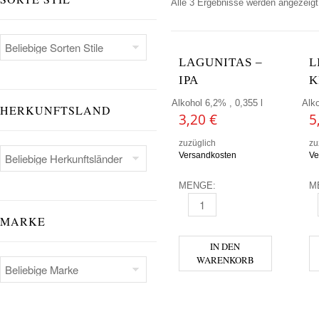
Alle 3 Ergebnisse werden angezeigt
LAGUNITAS –
L
IPA
K
Alkohol 6,2% , 0,355 l
Alko
HERKUNFTSLAND
3,20
€
5
zuzüglich
zu
Versandkosten
Ve
MENGE:
M
LAGUNITAS - IPA MENGE
L
MARKE
IN DEN
WARENKORB