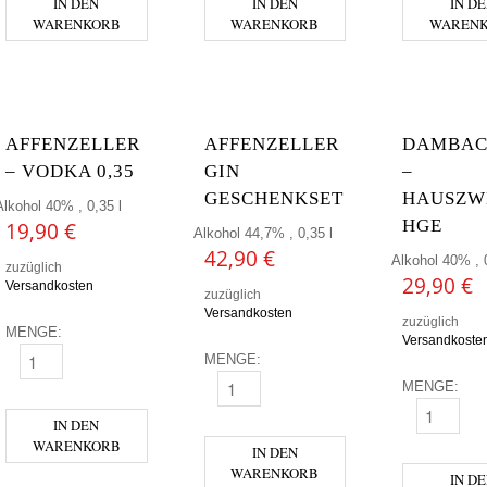
IN DEN
IN DEN
IN D
WARENKORB
WARENKORB
WAREN
AFFENZELLER
AFFENZELLER
DAMBAC
– VODKA 0,35
GIN
–
GESCHENKSET
HAUSZW
Alkohol 40% , 0,35 l
HGE
19,90
€
Alkohol 44,7% , 0,35 l
42,90
€
Alkohol 40% , 0
zuzüglich
29,90
€
Versandkosten
zuzüglich
Versandkosten
zuzüglich
MENGE:
Versandkoste
MENGE:
AFFENZELLER - VODKA 0,35 MENGE
MENGE:
AFFENZELLER GIN GESCHENKSET MEN
DAMBACHLE
IN DEN
WARENKORB
IN DEN
WARENKORB
IN D