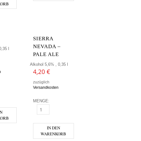
KORB
SIERRA
NEVADA –
,35 l
PALE ALE
Alkohol 5,6% , 0,35 l
4,20
€
n
zuzüglich
Versandkosten
NGE
MENGE:
SIERRA NEVADA - PALE ALE MENGE
EN
KORB
IN DEN
WARENKORB