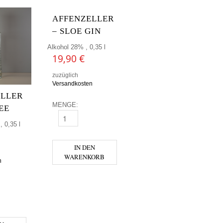
AFFENZELLER
– SLOE GIN
Alkohol 28% , 0,35 l
19,90
€
zuzüglich
Versandkosten
ELLER
MENGE:
EE
AFFENZELLER - SLOE GIN MENGE
 0,35 l
IN DEN
WARENKORB
n
R - GIN FREE MENGE