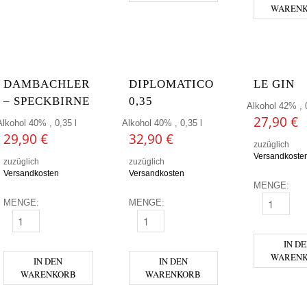
WAREN
DAMBACHLER
DIPLOMATICO
LE GIN
– SPECKBIRNE
0,35
Alkohol 42% , 0
27,90
€
Alkohol 40% , 0,35 l
Alkohol 40% , 0,35 l
29,90
€
32,90
€
zuzüglich
Versandkoste
zuzüglich
zuzüglich
Versandkosten
Versandkosten
MENGE:
MENGE:
MENGE:
LE GIN ME
DAMBACHLER - SPECKBIRNE MENGE
DIPLOMATICO 0,35 MENGE
IN D
WAREN
IN DEN
IN DEN
WARENKORB
WARENKORB