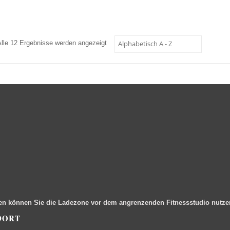
Alle 12 Ergebnisse werden angezeigt
en können Sie die Ladezone vor dem angrenzenden Fitnessstudio nutz
DORT