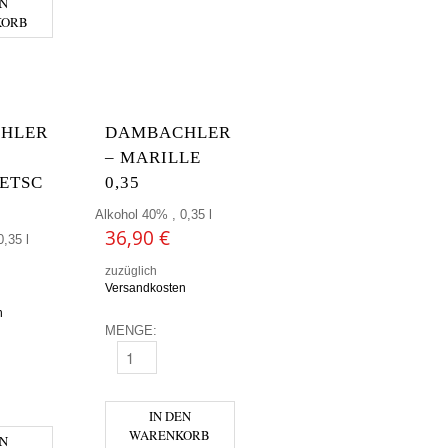
EN
KORB
HLER
DAMBACHLER
– MARILLE
ETSC
0,35
Alkohol 40% , 0,35 l
36,90
€
,35 l
zuzüglich
Versandkosten
n
MENGE:
GE
DAMBACHLER - MARILLE 0,35 MENGE
R - HAUSZWETSCHGE MENGE
IN DEN
WARENKORB
EN