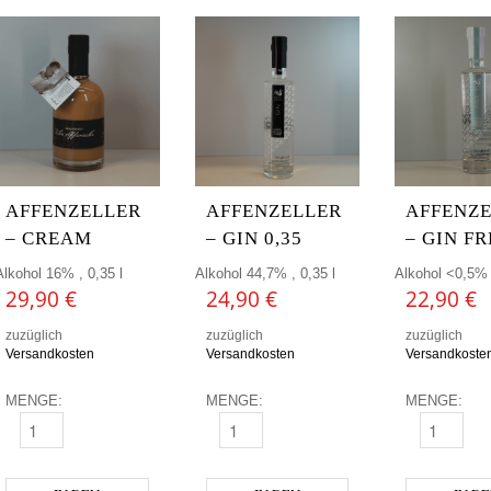
AFFENZELLER
AFFENZELLER
AFFENZ
– CREAM
– GIN 0,35
– GIN FR
Alkohol 16% , 0,35 l
Alkohol 44,7% , 0,35 l
Alkohol <0,5% ,
29,90
€
24,90
€
22,90
€
zuzüglich
zuzüglich
zuzüglich
Versandkosten
Versandkosten
Versandkoste
MENGE:
MENGE:
MENGE:
AFFENZELLER - CREAM MENGE
AFFENZELLER - GIN 0,35 MENGE
AFFENZELLE