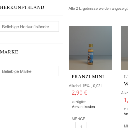
HERKUNFTSLAND
Alle 2 Ergebnisse werden angezeigt
MARKE
FRANZI MINI
L
W
Alkohol 15% , 0,02 l
2,90
€
Alko
1
zuzüglich
Versandkosten
zu
Ve
MENGE:
M
FRANZI MINI MENGE