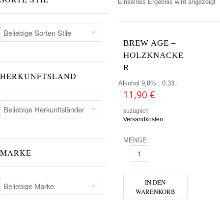
Einzelnes Ergebnis wird angezeigt
BREW AGE –
HOLZKNACKE
R
HERKUNFTSLAND
Alkohol 9,8% , 0,33 l
11,90
€
zuzüglich
Versandkosten
MENGE:
MARKE
BREW AGE - HOLZKNACKER 
IN DEN
WARENKORB