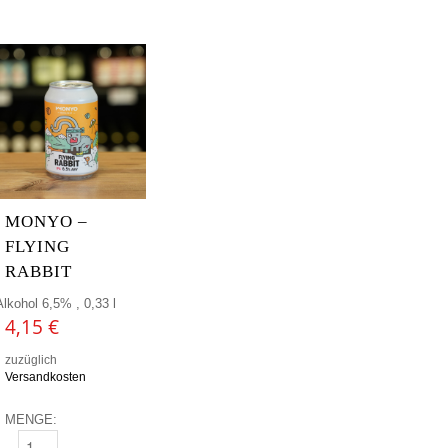
MONYO –
FLYING
RABBIT
Alkohol 6,5% , 0,33 l
4,15
€
zuzüglich
Versandkosten
MENGE:
MONYO - FLYING RABBIT MENGE