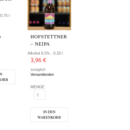
0,75 l
HOFSTETTNER
n
– NEIPA
Alkohol 6,5% , 0,33 l
 MENGE
R - IMPERATOR 0,75 MENGE
3,96
€
zuzüglich
EN
Versandkosten
KORB
MENGE:
HOFSTETTNER - NEIPA MENGE
IN DEN
WARENKORB