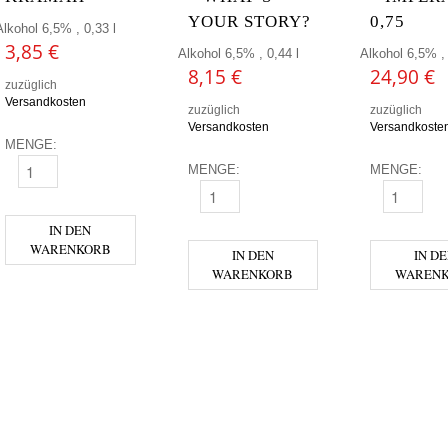
YOUR STORY?
0,75
Alkohol 6,5% , 0,33 l
3,85
€
Alkohol 6,5% , 0,44 l
Alkohol 6,5% , 
8,15
€
24,90
€
zuzüglich
Versandkosten
zuzüglich
zuzüglich
Versandkosten
Versandkoste
MENGE:
MENGE:
MENGE:
BEVOG - KRAMAH MENGE
FRAU GRUBER - WHAT´S YOUR STORY?
FREISTÄDTE
IN DEN
WARENKORB
IN DEN
IN D
WARENKORB
WAREN