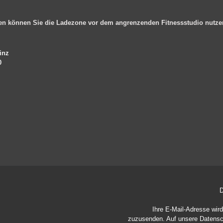
en können Sie die Ladezone vor dem angrenzenden Fitnessstudio nutz
inz
0
D
Ihre E-Mail-Adresse wir
zuzusenden. Auf unsere
Datensc