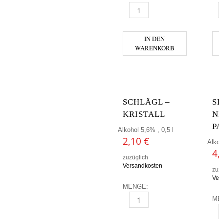
AUGUSTINER - DUNKEL MENG
A
IN DEN
WARENKORB
SCHLÄGL –
S
KRISTALL
N
P
Alkohol 5,6% , 0,5 l
2,10
€
Alko
4
zuzüglich
Versandkosten
zu
Ve
MENGE:
M
SCHLÄGL - KRISTALL MENGE
S