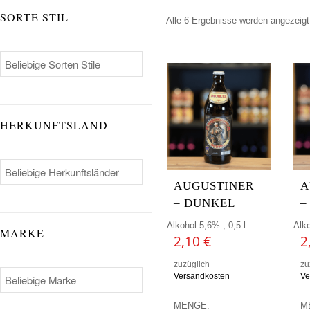
SORTE STIL
Alle 6 Ergebnisse werden angezeigt
HERKUNFTSLAND
AUGUSTINER
A
– DUNKEL
–
Alkohol 5,6% , 0,5 l
Alko
MARKE
2,10
€
2
zuzüglich
zu
Versandkosten
Ve
MENGE:
M