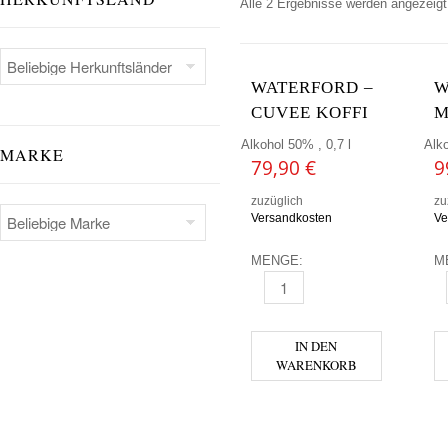
Alle 2 Ergebnisse werden angezeigt
WATERFORD –
W
CUVEE KOFFI
M
Alkohol 50% , 0,7 l
Alko
MARKE
79,90
€
9
zuzüglich
zu
Versandkosten
Ve
MENGE:
M
WATERFORD - CUVEE KOFFI 
W
IN DEN
WARENKORB