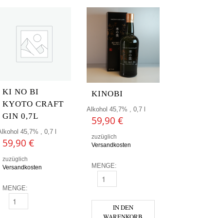
KI NO BI
KINOBI
KYOTO CRAFT
Alkohol 45,7% , 0,7 l
GIN 0,7L
59,90
€
Alkohol 45,7% , 0,7 l
zuzüglich
59,90
€
Versandkosten
zuzüglich
MENGE:
Versandkosten
KINOBI MENGE
MENGE:
KI NO BI KYOTO CRAFT GIN 0,7L MENGE
IN DEN
WARENKORB