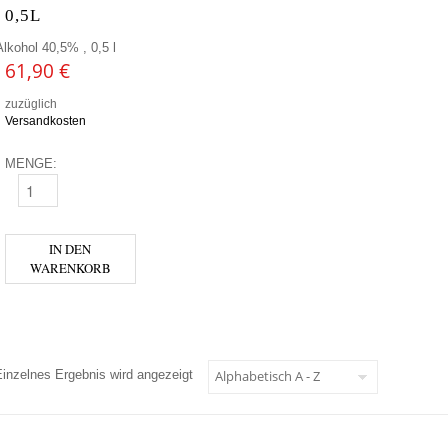
0,5L
Alkohol 40,5% , 0,5 l
61,90
€
zuzüglich
Versandkosten
MENGE:
WOAZKY 2012 0,5L MENGE
IN DEN
WARENKORB
Einzelnes Ergebnis wird angezeigt