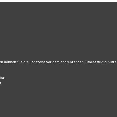
en können Sie die Ladezone vor dem angrenzenden Fitnessstudio nutz
inz
0