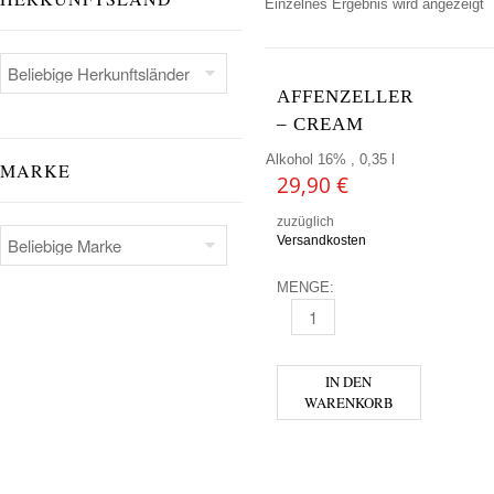
Einzelnes Ergebnis wird angezeigt
AFFENZELLER
– CREAM
Alkohol 16% , 0,35 l
MARKE
29,90
€
zuzüglich
Versandkosten
MENGE:
AFFENZELLER - CREAM MENG
IN DEN
WARENKORB