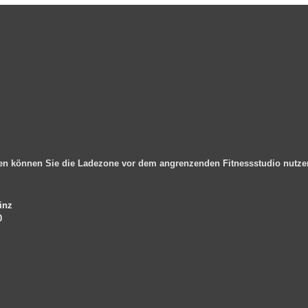
en können Sie die Ladezone vor dem angrenzenden Fitnessstudio nutz
inz
0