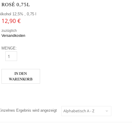
ROSÉ 0,75L
Alkohol 12,5% , 0,75 l
12,90
€
zuzüglich
Versandkosten
MENGE:
GMEINER ROSÉ 0,75L MENGE
IN DEN
WARENKORB
Einzelnes Ergebnis wird angezeigt