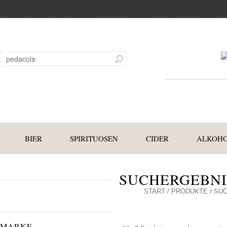
BIER
SPIRITUOSEN
CIDER
ALKOHO
SUCHERGEBNI
START
/
PRODUKTE
/ SU
MARKE