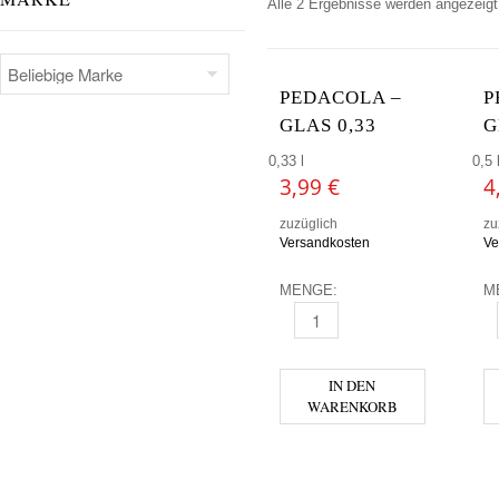
Alle 2 Ergebnisse werden angezeigt
PEDACOLA –
P
GLAS 0,33
G
0,33 l
0,5 
3,99
€
4
zuzüglich
zu
Versandkosten
Ve
MENGE:
M
PEDACOLA - GLAS 0,33 MENG
P
IN DEN
WARENKORB